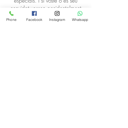
especials. I si vostè o es seu
convidat vessen accidentalment
una mica de vi negre en sa seva
Phone
Facebook
Instagram
Whatsapp
benvolguda estora, simplement
mos cridi, noltros mos comanam de
sa resta, fins que estigui neta i de
tornada an es seu espai original.
Contacte
Descàrrec de responsabilitat
Política de privadidad